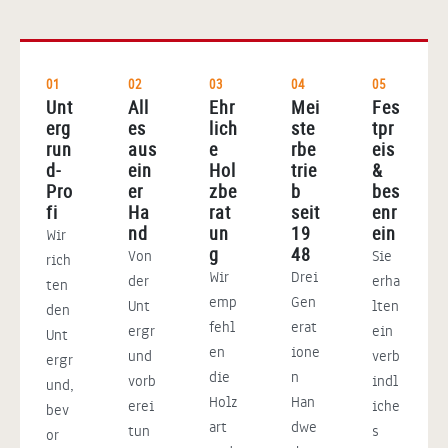
01
02
03
04
05
Unt
All
Ehr
Mei
Fes
erg
es
lich
ste
tpr
run
aus
e
rbe
eis
d-
ein
Hol
trie
&
Pro
er
zbe
b
bes
fi
Ha
rat
seit
enr
nd
un
19
ein
Wir
g
48
Von
Sie
rich
Wir
Drei
der
erha
ten
emp
Gen
Unt
lten
den
fehl
erat
ergr
ein
Unt
en
ione
und
verb
ergr
die
n
vorb
indl
und,
Holz
Han
erei
iche
bev
art
dwe
tun
s
or