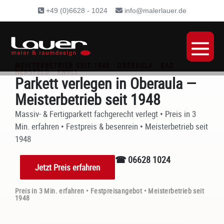
Inhalt
+49 (0)6628 - 1024
info@malerlauer.de
springen
MEISTERBETRIEB SEIT 1948 · OBERAULA · BAD
HERSFELD · KNÜLL
Parkett verlegen in Oberaula —
Meisterbetrieb seit 1948
Massiv- & Fertigparkett fachgerecht verlegt • Preis in 3
Min. erfahren • Festpreis & besenrein • Meisterbetrieb seit
1948
☎ 06628 1024
Jetzt Preis erfahren
Preis in 3 Min. erfahren • Festpreisangebot • Meisterbetrieb seit
1948