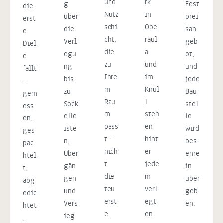
und
rk
g
Fest
die
Nutz
in
über
prei
erst
schi
Obe
die
san
e
cht,
raul
Verl
geb
Diel
die
a
egu
ot,
e
zu
und
ng
und
fällt
Ihre
im
bis
jede
—
m
Knül
zu
Bau
gem
Rau
l
Sock
stel
ess
m
steh
elle
le
en,
pass
en
iste
wird
ges
t —
hint
n,
bes
pac
nich
er
Über
enre
htel
t
jede
gän
in
t,
die
m
gen
über
abg
teu
verl
und
geb
edic
erst
egt
Vers
en.
htet
e.
en
ieg
,