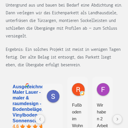
Untergrund aus und bauen bei Bedarf eine Abdichtung ein.
Dann verlegen wir das Eichenparkett als Landhausdiele,
unterfräsen die Türzargen, montieren Sockelleisten und
schließen die Übergänge mit Profilen ab — zum Schluss
versiegelt.
Ergebnis: Ein solches Projekt ist meist in wenigen Tagen
fertig. Der alte Belag ist entsorgt, das Parkett liegt
eben, die Übergabe erfolgt besenrein.
Roland Henschel
Fräulein 
Ausgezeichnet
vor 1 Monat
vor 3 Mona
Sayed R
Maler Lauer -
vor 2 Tagen
maler &
raumdesign -
Fußb
Wir
Vie
Bodenbeläge,
oden
habe
n
Vinylboden,
im
n 2
Da
Sonnenschutz
Wohn
Arbeit
für
4.6