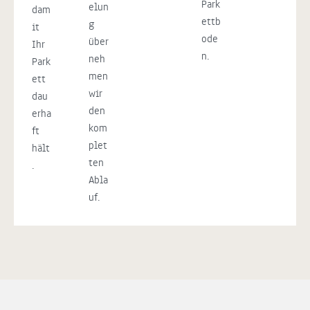
Park
elun
dam
ettb
g
it
ode
über
Ihr
n.
neh
Park
men
ett
wir
dau
den
erha
kom
ft
plet
hält
ten
.
Abla
uf.