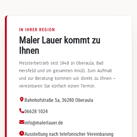
Ihre
e
Viele
Wei
e
n
tere
r
Dank!
mpf
d
ehl
IN IHRER REGION
Maler Lauer kommt zu
ung
ü
! Ihr
r
Ihnen
Tea
u
m
n
Meisterbetrieb seit 1948 in Oberaula, Bad
von
L
Hersfeld und im gesamten Knüll. Zum Aufmaß
Mal
t
und zur Beratung kommen wir direkt zu Ihnen —
er
g
vereinbaren Sie einfach einen Termin.
Lau
z
er.
b
Bahnhofstraße 5a, 36280 Oberaula
e
V
06628 1024
e
info@malerlauer.de
k
Ausstellung nach telefonischer Vereinbarung