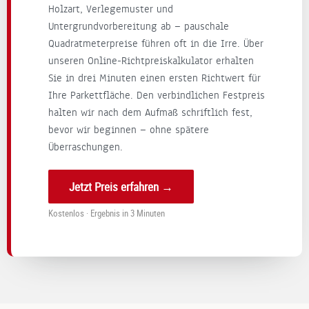
Holzart, Verlegemuster und
tzarb
uns
s so
e
Untergrundvorbereitung ab — pauschale
eiten
er
reib
s
Quadratmeterpreise führen oft in die Irre. Über
an
näc
ung
.
unseren Online-Richtpreiskalkulator erhalten
der
hst
slos
Sie in drei Minuten einen ersten Richtwert für
Hausf
es
gekl
n
assa
Ihre Parkettfläche. Den verbindlichen Festpreis
ge
app
d
de.
mei
t
i
halten wir nach dem Aufmaß schriftlich fest,
Wir
nsa
hat.
u
bevor wir beginnen — ohne spätere
könn
me
Viel
e
Überraschungen.
en die
s
en
A
Firma
Proj
Dan
p
Jetzt Preis erfahren →
Lauer
ekt!
k
c
unein
für
v
Kostenlos · Ergebnis in 3 Minuten
gesc
Ihr
A
hränk
Vert
a
t
rau
b
weiter
en
empf
und
e
ehlen.