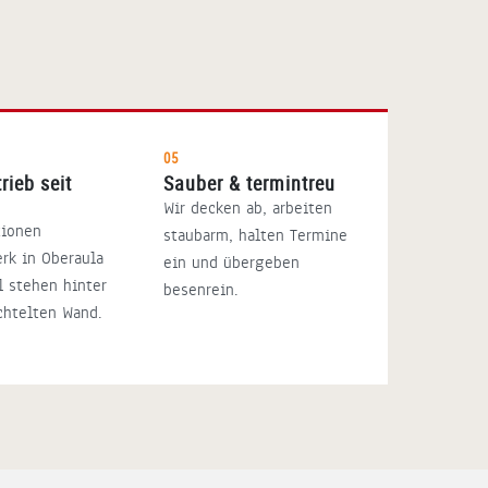
05
rieb seit
Sauber & termintreu
Wir decken ab, arbeiten
tionen
staubarm, halten Termine
rk in Oberaula
ein und übergeben
l stehen hinter
besenrein.
chtelten Wand.