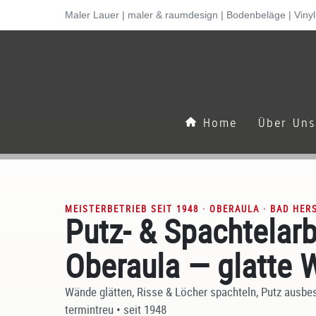
Inhalt
Maler Lauer | maler & raumdesign | Bodenbeläge | Viny
springen
Home
Über Un
MEISTERBETRIEB SEIT 1948 · OBERAULA · BAD HER
Putz- & Spachtelarb
Oberaula — glatte
Wände glätten, Risse & Löcher spachteln, Putz ausbess
termintreu • seit 1948