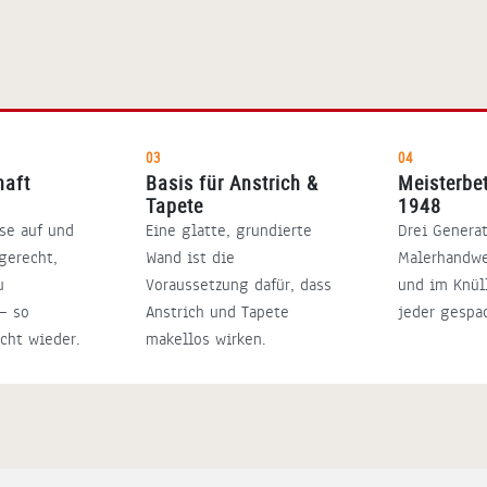
03
04
haft
Basis für Anstrich &
Meisterbet
Tapete
1948
sse auf und
Eine glatte, grundierte
Drei Genera
hgerecht,
Wand ist die
Malerhandwe
u
Voraussetzung dafür, dass
und im Knül
— so
Anstrich und Tapete
jeder gespa
cht wieder.
makellos wirken.