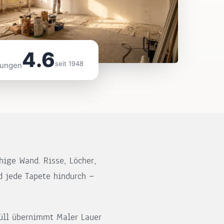
4.6
seit 1948
tungen
hige Wand. Risse, Löcher,
d jede Tapete hindurch —
nüll übernimmt Maler Lauer