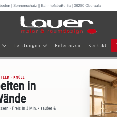
lboden | Sonnenschutz || Bahnhofstraße 5a | 36280 Oberaula
s
Leistungen
Referenzen
Kontakt
SFELD · KNÜLL
eiten in
 Wände
ern • Preis in 3 Min. • sauber &