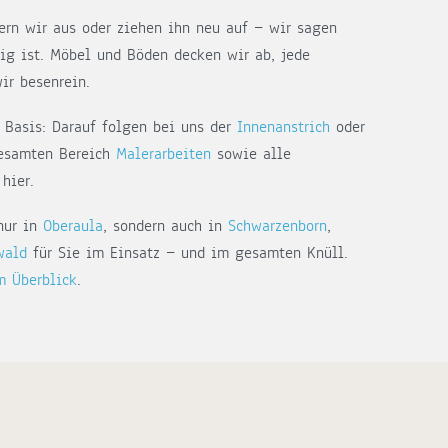
ern wir aus oder ziehen ihn neu auf — wir sagen
tig ist. Möbel und Böden decken wir ab, jede
ir besenrein.
 Basis: Darauf folgen bei uns der
Innenanstrich
oder
gesamten Bereich
Malerarbeiten
sowie alle
hier.
 nur in
Oberaula
, sondern auch in
Schwarzenborn
,
wald
für Sie im Einsatz — und im gesamten Knüll.
m Überblick
.