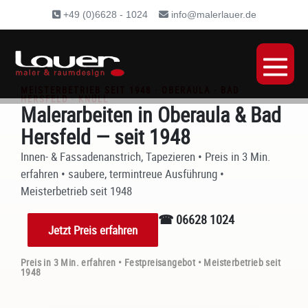
Inhalt
+49 (0)6628 - 1024
info@malerlauer.de
springen
MEISTERBETRIEB SEIT 1948 · OBERAULA · BAD
HERSFELD · KNÜLL
Malerarbeiten in Oberaula & Bad
Hersfeld — seit 1948
Innen- & Fassadenanstrich, Tapezieren • Preis in 3 Min.
erfahren • saubere, termintreue Ausführung •
Meisterbetrieb seit 1948
☎ 06628 1024
Jetzt Preis erfahren
Preis in 3 Min. erfahren • Festpreisangebot • Meisterbetrieb seit
1948