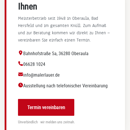
ehl
Ihnen
ung
ü
! Ihr
r
Meisterbetrieb seit 1948 in Oberaula, Bad
Tea
u
Hersfeld und im gesamten Knüll. Zum Aufmaß
m
n
und zur Beratung kommen wir direkt zu Ihnen —
von
L
vereinbaren Sie einfach einen Termin.
Mal
t
er
g
Bahnhofstraße 5a, 36280 Oberaula
Lau
z
06628 1024
er.
b
e
info@malerlauer.de
V
e
Ausstellung nach telefonischer Vereinbarung
k
f
Termin vereinbaren
I
V
Unverbindlich · wir melden uns zeitnah.
r