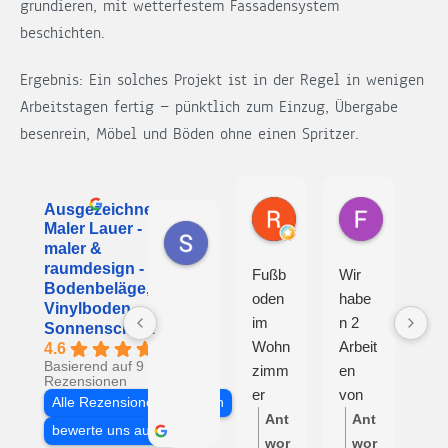
grundieren, mit wetterfestem Fassadensystem
beschichten.
Ergebnis: Ein solches Projekt ist in der Regel in wenigen
Arbeitstagen fertig — pünktlich zum Einzug, Übergabe
besenrein, Möbel und Böden ohne einen Spritzer.
Roland Henschel
Fräulein 
Ausgezeichnet
vor 1 Monat
vor 3 Mona
Sayed R
Maler Lauer -
vor 3 Tagen
maler &
raumdesign -
Fußb
Wir
Vie
Bodenbeläge,
oden
habe
n
Vinylboden,
im
n 2
Da
Sonnenschutz
Wohn
Arbeit
für
4.6
Basierend auf 9
zimm
en
gut
Rezensionen
er
von
um
Alle Rezensionen anzeigen
neu
Herrn
ss
Ant
Ant
A
bewerte uns auf
gema
Lauer
de
wor
wor