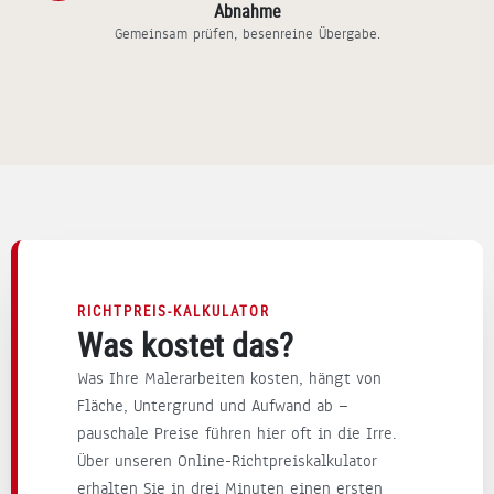
Abnahme
ert.
ke
der
e
Gemeinsam prüfen, besenreine Übergabe.
Wir
für
Tre
B
sind
Ihr
ppe
a
sehr
Vert
n-
n
glückl
rau
und
u
ich
en
Ver
d
mit
–
put
a
unser
ich
zar
g
er
freu
beit
ü
"neue
e
en.
e
n"
mic
Sch
A
Trepp
h
ön,
e
RICHTPREIS-KALKULATOR
e und
sch
das
s
Was kostet das?
den
on
s
z
Was Ihre Malerarbeiten kosten, hängt von
Verpu
auf
alle
i
Fläche, Untergrund und Aufwand ab —
tzarb
uns
s so
e
pauschale Preise führen hier oft in die Irre.
eiten
er
reib
s
Über unseren Online-Richtpreiskalkulator
an
näc
ung
.
erhalten Sie in drei Minuten einen ersten
der
hst
slos