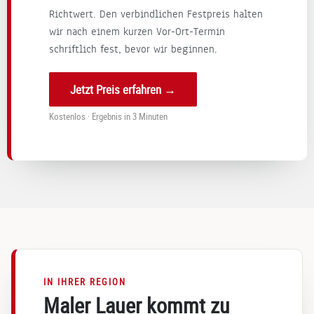
Richtwert. Den verbindlichen Festpreis halten
Hausf
es
gekl
n
assa
wir nach einem kurzen Vor-Ort-Termin
ge
app
d
de.
mei
t
i
schriftlich fest, bevor wir beginnen.
Wir
nsa
hat.
u
könn
me
Viel
e
Jetzt Preis erfahren →
en die
s
en
A
Firma
Proj
Dan
p
Kostenlos · Ergebnis in 3 Minuten
Lauer
ekt!
k
c
unein
für
v
gesc
Ihr
A
hränk
Vert
a
t
rau
b
weiter
en
empf
und
e
ehlen.
Ihre
e
Viele
Wei
e
IN IHRER REGION
n
tere
r
Maler Lauer kommt zu
Dank!
mpf
d