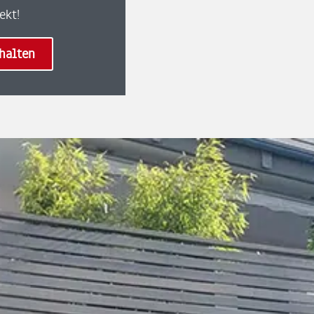
ekt!
halten