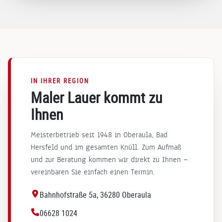
t
rau
b
weiter
en
empf
und
e
ehlen.
Ihre
e
Viele
Wei
e
n
tere
r
Dank!
IN IHRER REGION
mpf
d
Maler Lauer kommt zu
ehl
ung
ü
Ihnen
! Ihr
r
Tea
u
Meisterbetrieb seit 1948 in Oberaula, Bad
m
n
Hersfeld und im gesamten Knüll. Zum Aufmaß
von
L
und zur Beratung kommen wir direkt zu Ihnen —
Mal
t
vereinbaren Sie einfach einen Termin.
er
g
Lau
z
Bahnhofstraße 5a, 36280 Oberaula
er.
b
06628 1024
e