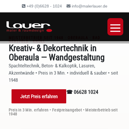
Inhalt
+49 (0)6628 - 1024
info@malerlauer.de
springen
MEISTERBETRIEB SEIT 1948 · OBERAULA · BAD
HERSFELD · KNÜLL
Kreativ- & Dekortechnik in
Oberaula — Wandgestaltung
Spachteltechnik, Beton- & Kalkoptik, Lasuren,
Akzentwände • Preis in 3 Min. • individuell & sauber • seit
1948
☎ 06628 1024
Jetzt Preis erfahren
Preis in 3 Min. erfahren • Festpreisangebot • Meisterbetrieb seit
1948