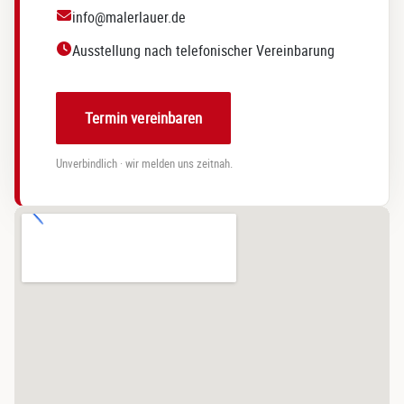
V
info@malerlauer.de
e
Ausstellung nach telefonischer Vereinbarung
k
f
I
Termin vereinbaren
V
r
Unverbindlich · wir melden uns zeitnah.
e
–
w
s
j
e
e
g
n
w
d