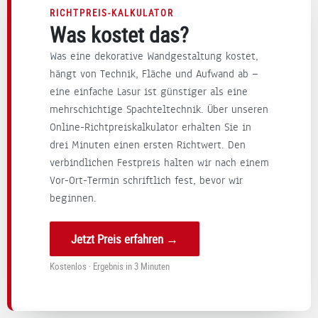
Trepp
h
ön,
e
RICHTPREIS-KALKULATOR
e und
sch
das
s
Was kostet das?
den
on
s
z
Was eine dekorative Wandgestaltung kostet,
Verpu
auf
alle
i
hängt von Technik, Fläche und Aufwand ab —
tzarb
uns
s so
e
eine einfache Lasur ist günstiger als eine
eiten
er
reib
s
mehrschichtige Spachteltechnik. Über unseren
an
näc
ung
.
Online-Richtpreiskalkulator erhalten Sie in
der
hst
slos
drei Minuten einen ersten Richtwert. Den
Hausf
es
gekl
n
assa
verbindlichen Festpreis halten wir nach einem
ge
app
d
de.
mei
t
i
Vor-Ort-Termin schriftlich fest, bevor wir
Wir
nsa
hat.
u
beginnen.
könn
me
Viel
e
en die
s
en
A
Jetzt Preis erfahren →
Firma
Proj
Dan
p
Lauer
ekt!
k
c
Kostenlos · Ergebnis in 3 Minuten
unein
für
v
gesc
Ihr
A
hränk
Vert
a