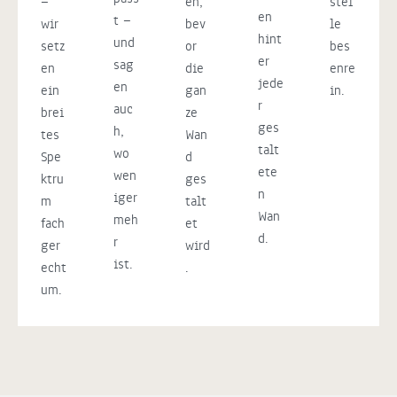
—
en,
stel
en
t —
wir
bev
le
hint
und
setz
or
bes
er
sag
en
die
enre
jede
en
ein
gan
in.
r
auc
brei
ze
ges
h,
tes
Wan
talt
wo
Spe
d
ete
wen
ktru
ges
n
iger
m
talt
Wan
meh
fach
et
d.
r
ger
wird
ist.
echt
.
um.