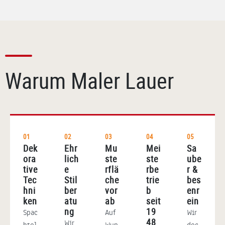
Warum Maler Lauer
01
02
03
04
05
Dek
Ehr
Mu
Mei
Sa
ora
lich
ste
ste
ube
tive
e
rflä
rbe
r &
Tec
Stil
che
trie
bes
hni
ber
vor
b
enr
ken
atu
ab
seit
ein
ng
19
Spac
Auf
Wir
48
Wir