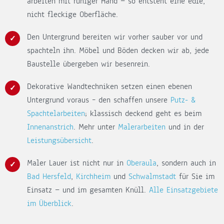
arbeiten mit ruhiger Hand — so entsteht eine edle,
nicht fleckige Oberfläche.
Den Untergrund bereiten wir vorher sauber vor und
spachteln ihn. Möbel und Böden decken wir ab, jede
Baustelle übergeben wir besenrein.
Dekorative Wandtechniken setzen einen ebenen
Untergrund voraus – den schaffen unsere
Putz- &
Spachtelarbeiten
; klassisch deckend geht es beim
Innenanstrich
. Mehr unter
Malerarbeiten
und in der
Leistungsübersicht
.
Maler Lauer ist nicht nur in
Oberaula
, sondern auch in
Bad Hersfeld
,
Kirchheim
und
Schwalmstadt
für Sie im
Einsatz — und im gesamten Knüll.
Alle Einsatzgebiete
im Überblick
.