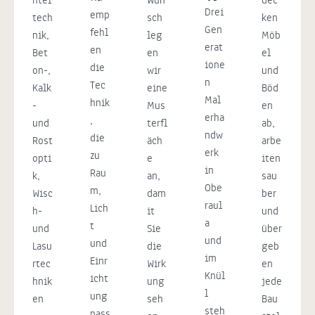
htel
Wun
dec
Drei
emp
tech
sch
ken
Gen
fehl
nik,
leg
Möb
erat
en
Bet
en
el
ione
die
on-,
wir
und
n
Tec
Kalk
eine
Böd
Mal
hnik
-
Mus
en
erha
,
und
terfl
ab,
ndw
die
Rost
äch
arbe
erk
zu
opti
e
iten
in
Rau
k,
an,
sau
Obe
m,
Wisc
dam
ber
raul
Lich
h-
it
und
a
t
und
Sie
über
und
und
Lasu
die
geb
im
Einr
rtec
Wirk
en
Knül
icht
hnik
ung
jede
l
ung
en
seh
Bau
steh
pass