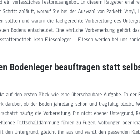
d ein verlässliches Festpreisangebot. In diesem Ratgeber erfahre
r Schritt abläuft, worauf Sie bei der Auswahl von Parkett, Vinyl,
n sollten und warum die fachgerechte Vorbereitung des Untergr
neuen Bodens entscheidet. Eine ehrliche Vorbemerkung gehört dazu
statterbetrieb, kein Fliesenleger – Fliesen werden bei uns sanie
n Bodenleger beauftragen statt selb
kt auf den ersten Blick wie eine überschaubare Aufgabe. In der 
k darüber, ob der Boden jahrelang schön und tragfähig bleibt. W
erschätzt häufig die Vorbereitung: Ein nicht ebener Untergrund, 
fehlende Trittschalldämmung führen zu Fugen, Wölbungen oder kna
üft den Untergrund, gleicht ihn aus und wählt den passenden Kle