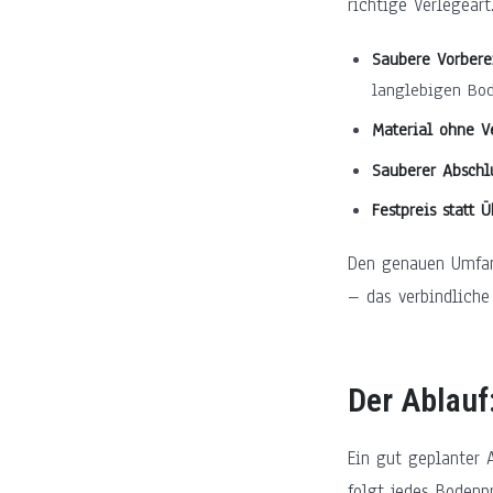
richtige Verlegeart
Saubere Vorbere
langlebigen Bod
Material ohne Ve
Sauberer Abschlu
Festpreis statt 
Den genauen Umfang
– das verbindliche
Der Ablauf
Ein gut geplanter 
folgt jedes Bodenp