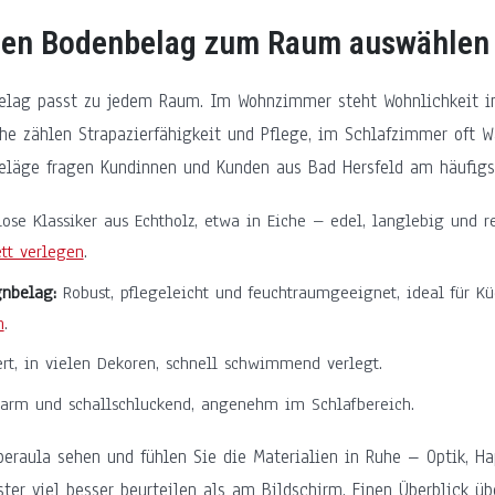
igen Bodenbelag zum Raum auswählen
belag passt zu jedem Raum. Im Wohnzimmer steht Wohnlichkeit i
che zählen Strapazierfähigkeit und Pflege, im Schlafzimmer oft 
 Beläge fragen Kundinnen und Kunden aus Bad Hersfeld am häufigs
lose Klassiker aus Echtholz, etwa in Eiche – edel, langlebig und r
tt verlegen
.
gnbelag:
Robust, pflegeleicht und feuchtraumgeeignet, ideal für K
n
.
rt, in vielen Dekoren, schnell schwimmend verlegt.
rm und schallschluckend, angenehm im Schlafbereich.
raula sehen und fühlen Sie die Materialien in Ruhe – Optik, Ha
ter viel besser beurteilen als am Bildschirm. Einen Überblick ü