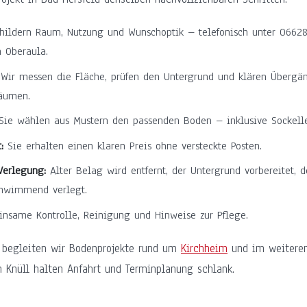
hildern Raum, Nutzung und Wunschoptik – telefonisch unter 06628
 Oberaula.
Wir messen die Fläche, prüfen den Untergrund und klären Übergä
äumen.
ie wählen aus Mustern den passenden Boden – inklusive Sockellei
:
Sie erhalten einen klaren Preis ohne versteckte Posten.
Verlegung:
Alter Belag wird entfernt, der Untergrund vorbereitet, 
chwimmend verlegt.
same Kontrolle, Reinigung und Hinweise zur Pflege.
 begleiten wir Bodenprojekte rund um
Kirchheim
und im weiteren
 Knüll halten Anfahrt und Terminplanung schlank.