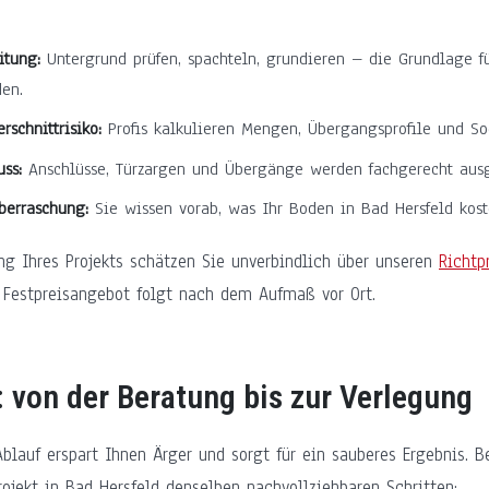
.
itung:
Untergrund prüfen, spachteln, grundieren – die Grundlage f
en.
rschnittrisiko:
Profis kalkulieren Mengen, Übergangsprofile und Soc
ss:
Anschlüsse, Türzargen und Übergänge werden fachgerecht ausg
Überraschung:
Sie wissen vorab, was Ihr Boden in Bad Hersfeld kost
 Ihres Projekts schätzen Sie unverbindlich über unseren
Richtp
 Festpreisangebot folgt nach dem Aufmaß vor Ort.
: von der Beratung bis zur Verlegung
Ablauf erspart Ihnen Ärger und sorgt für ein sauberes Ergebnis. B
rojekt in Bad Hersfeld denselben nachvollziehbaren Schritten: