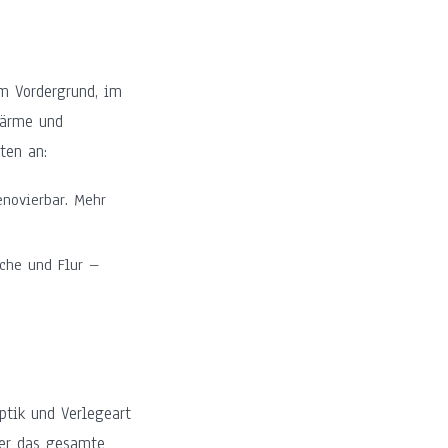
m Vordergrund, im
Wärme und
ten an:
enovierbar. Mehr
üche und Flur –
ptik und Verlegeart
ber das gesamte