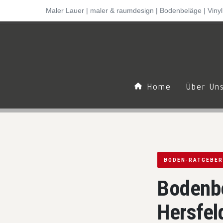
Inhalt
Maler Lauer | maler & raumdesign | Bodenbeläge | Viny
Startseite
›
Ratgeber
›
Boden-Ratgeber
springen
Home
Über U
BODEN-RATGEBER
Bodenbe
Hersfel