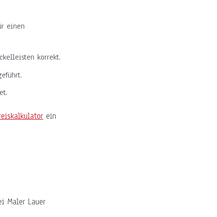
ür einen
kelleisten korrekt.
eführt.
et.
reiskalkulator
ein
ei Maler Lauer