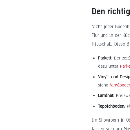
Den richt
Nicht jeder Boden
Flur und in der Kü
Trittschall. Diese
Parkett:
Der zeit
dazu unter
Parke
Vinyl- und Desi
siehe
Vinylbode
Laminat:
Preiswe
Teppichboden:
Wa
Im Showroom in Obe
lassen sich am Mus