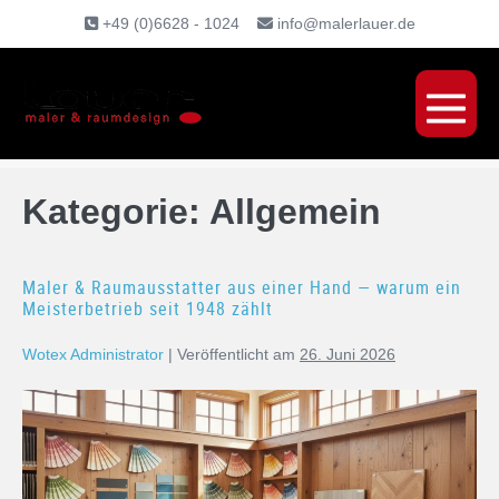
Inhalt
+49 (0)6628 - 1024
info@malerlauer.de
springen
Kategorie:
Allgemein
Maler & Raumausstatter aus einer Hand — warum ein
Meisterbetrieb seit 1948 zählt
Wotex Administrator
|
Veröffentlicht am
26. Juni 2026