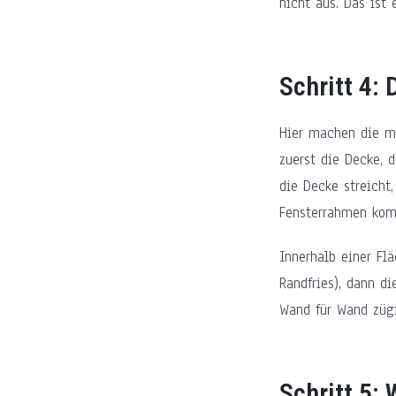
nicht aus. Das ist 
Schritt 4: 
Hier machen die me
zuerst die Decke, 
die Decke streicht,
Fensterrahmen kom
Innerhalb einer Fl
Randfries), dann d
Wand für Wand zügi
Schritt 5: