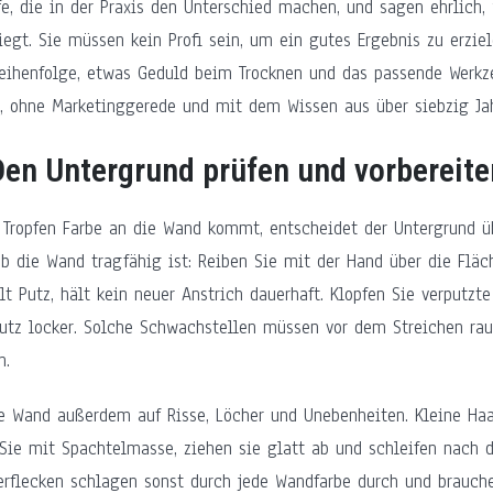
fe, die in der Praxis den Unterschied machen, und sagen ehrlich,
iegt. Sie müssen kein Profi sein, um ein gutes Ergebnis zu erzie
Reihenfolge, etwas Geduld beim Trocknen und das passende Werkz
, ohne Marketinggerede und mit dem Wissen aus über siebzig Ja
 Den Untergrund prüfen und vorbereite
 Tropfen Farbe an die Wand kommt, entscheidet der Untergrund üb
ob die Wand tragfähig ist: Reiben Sie mit der Hand über die Fläch
lt Putz, hält kein neuer Anstrich dauerhaft. Klopfen Sie verputzte
 Putz locker. Solche Schwachstellen müssen vor dem Streichen ra
n.
e Wand außerdem auf Risse, Löcher und Unebenheiten. Kleine Haa
 Sie mit Spachtelmasse, ziehen sie glatt ab und schleifen nach d
erflecken schlagen sonst durch jede Wandfarbe durch und brauche