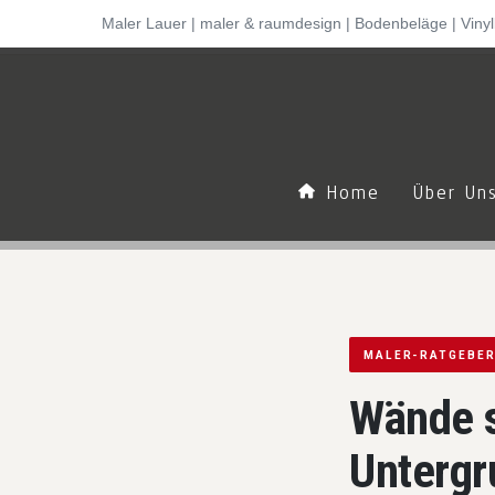
Inhalt
Maler Lauer | maler & raumdesign | Bodenbeläge | Viny
Startseite
›
Ratgeber
›
Maler-Ratgeber
springen
Home
Über U
MALER-RATGEBE
Wände s
Untergr