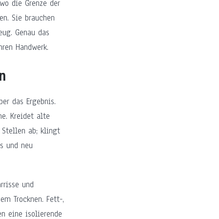
 wo die Grenze der
len. Sie brauchen
eug. Genau das
hren Handwerk.
n
er das Ergebnis.
e. Kreidet alte
 Stellen ab; klingt
us und neu
rrisse und
em Trocknen. Fett-,
n eine isolierende