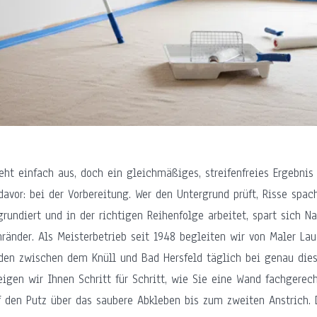
eht einfach aus, doch ein gleichmäßiges, streifenfreies Ergebnis
avor: bei der Vorbereitung. Wer den Untergrund prüft, Risse spach
rundiert und in der richtigen Reihenfolge arbeitet, spart sich N
nränder. Als Meisterbetrieb seit 1948 begleiten wir von Maler Lau
en zwischen dem Knüll und Bad Hersfeld täglich bei genau dies
igen wir Ihnen Schritt für Schritt, wie Sie eine Wand fachgerec
f den Putz über das saubere Abkleben bis zum zweiten Anstrich. 